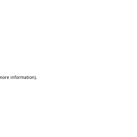
 more information)
.