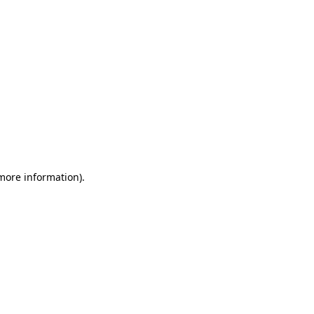
 more information)
.