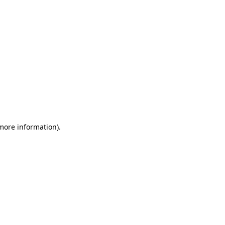
 more information)
.