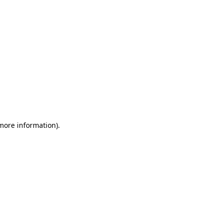
 more information)
.