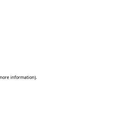
 more information)
.