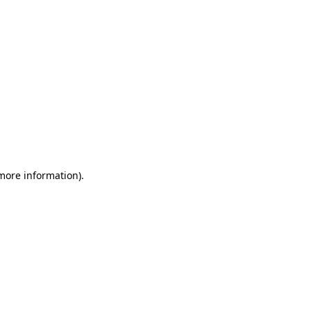
 more information)
.