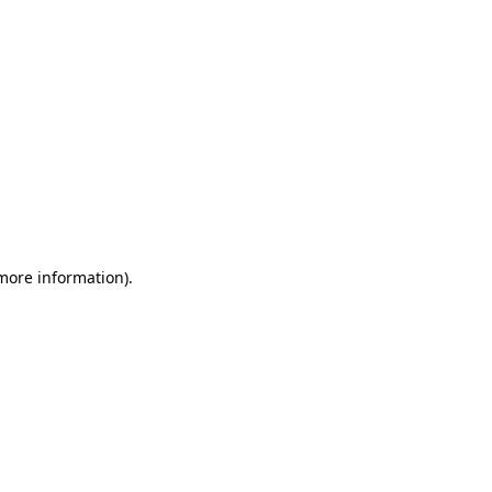
 more information)
.