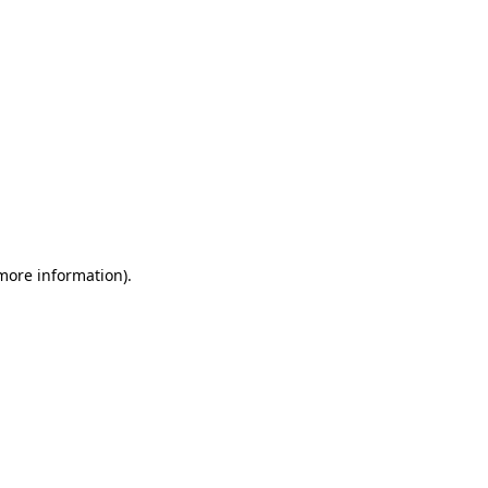
 more information)
.