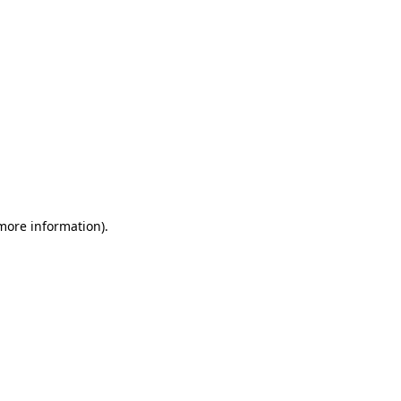
 more information)
.