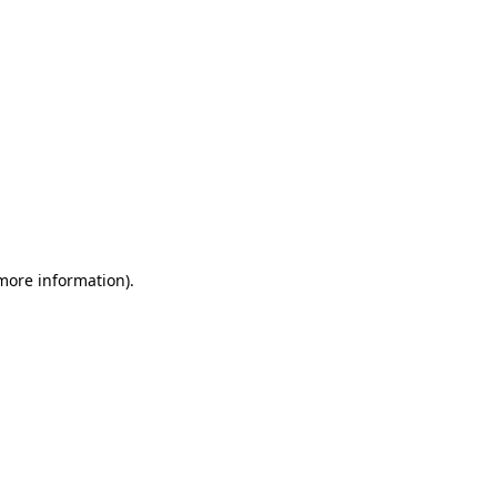
 more information)
.