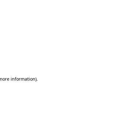
 more information)
.