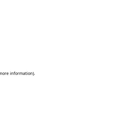
 more information)
.