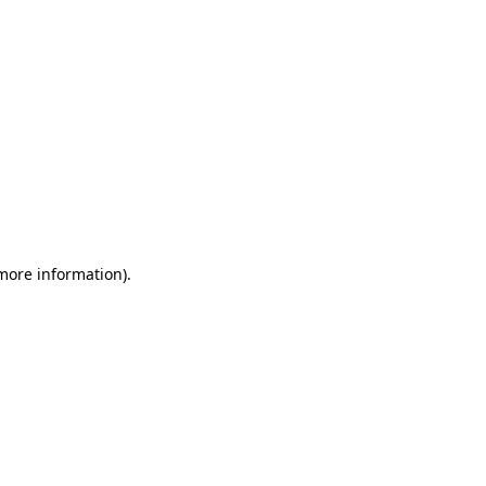
 more information)
.