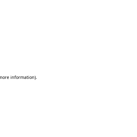
 more information)
.