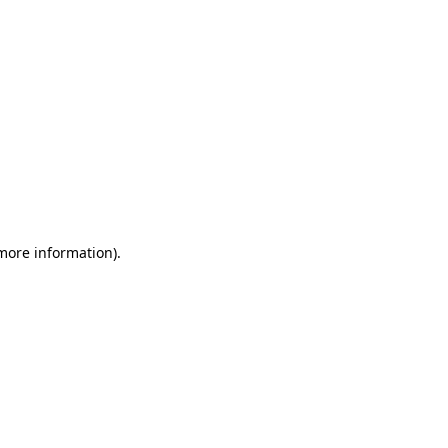
 more information)
.