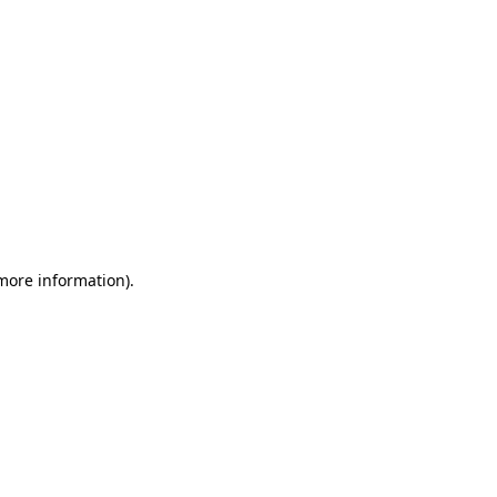
 more information)
.