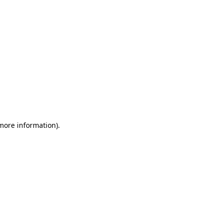
 more information)
.