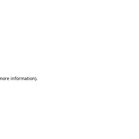
 more information)
.