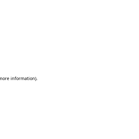
 more information)
.