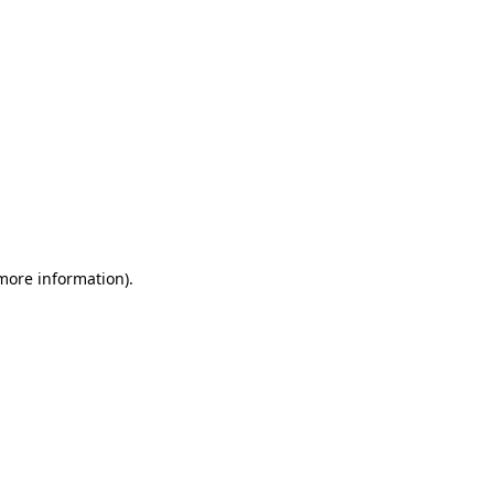
 more information)
.