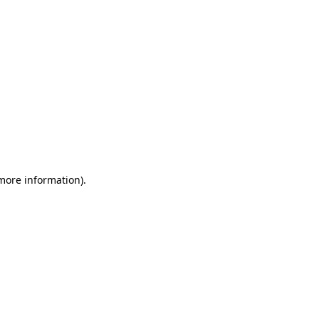
 more information)
.