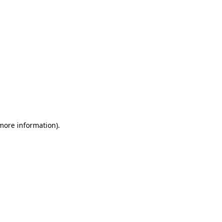
 more information)
.