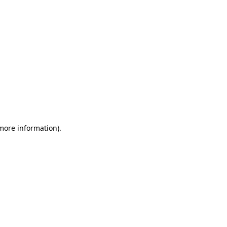
 more information)
.