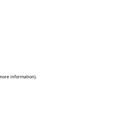
 more information)
.