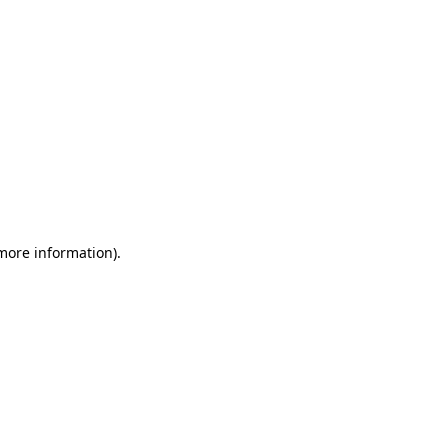
 more information)
.