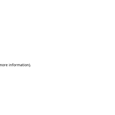
 more information)
.