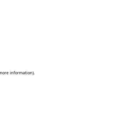
 more information)
.