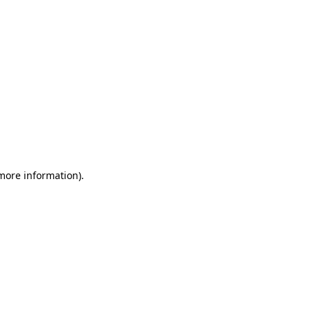
 more information)
.