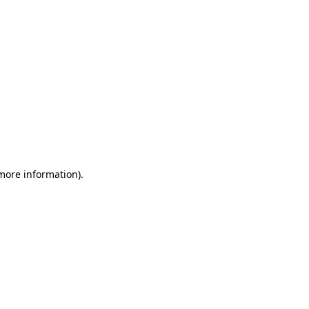
 more information)
.