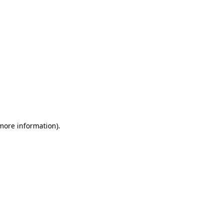
 more information)
.