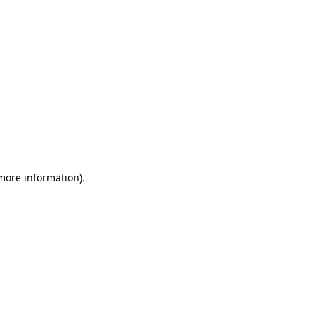
 more information)
.